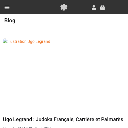
Aller
au
Panier
contenu
Essai Gratuit
Blog
Page
Page
Page
Page
Ugo Legrand : Judoka Français, Carrière et Palmarès