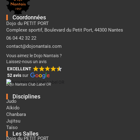
page
Dojo
Nantais
Coordonnées
Dojo du PETIT PORT
Complexe sportif, Boulevard du Petit Port, 44300 Nantes
06 04 42 32 22
contact@dojonantais.com
Vous aimez le Dojo Nantais ?
Laissez-nous un avis
EXCELLENT
52 avis
sur
Dojo Nantais Club Label OR
Disciplines
Judo
Aïkido
Chanbara
Jujitsu
Taïso
Les Salles
Dojo du PETIT PORT