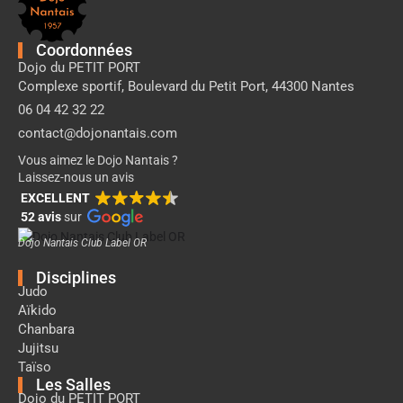
page
Dojo
Nantais
Coordonnées
Dojo du PETIT PORT
Complexe sportif, Boulevard du Petit Port, 44300 Nantes
06 04 42 32 22
contact@dojonantais.com
Vous aimez le Dojo Nantais ?
Laissez-nous un avis
EXCELLENT
52 avis
sur
Dojo Nantais Club Label OR
Disciplines
Judo
Aïkido
Chanbara
Jujitsu
Taïso
Les Salles
Dojo du PETIT PORT