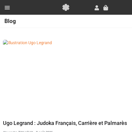
Aller
au
Panier
contenu
Essai Gratuit
Blog
Page
Page
Page
Page
Ugo Legrand : Judoka Français, Carrière et Palmarès