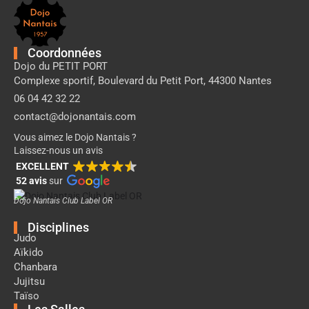
de
page
Dojo
Nantais
Coordonnées
Dojo du PETIT PORT
Complexe sportif, Boulevard du Petit Port, 44300 Nantes
06 04 42 32 22
contact@dojonantais.com
Vous aimez le Dojo Nantais ?
Laissez-nous un avis
EXCELLENT
52 avis
sur
Dojo Nantais Club Label OR
Disciplines
Judo
Aïkido
Chanbara
Jujitsu
Taïso