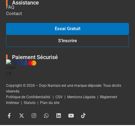
Assistance
FAQ
Contact
Essai Gratuit
S'Inscrire
Paiement Sécurisé
Copyright © 2026 – Dojo Nantais est une marque déposée. Tous droits
réservés.
Politique de Confidentialité
|
CGV
|
Mentions Légales
|
Règlement
Intérieur
|
Statuts
|
Plan du site
F
X
I
W
L
Y
T
a
-
n
h
i
o
i
c
t
s
a
n
u
k
e
w
t
t
k
t
t
b
i
a
s
e
u
o