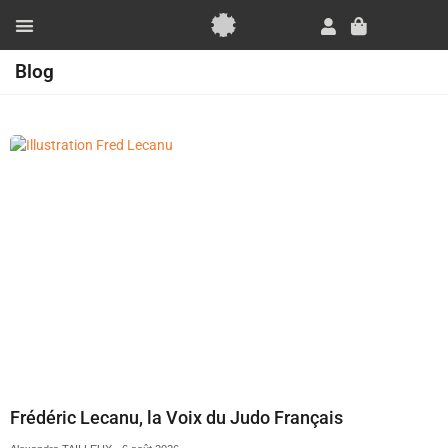
Aller
au
Panier
contenu
Essai Gratuit
Blog
Page
Page
Page
Page
Frédéric Lecanu, la Voix du Judo Français