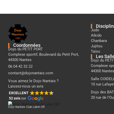
Pied
Discipli
de
Judo
page
Aïkido
Dojo
Chanbara
Coordonnées
Nantais
Jujitsu
Dojo du PETIT PORT
Taïso
Complexe sportif, Boulevard du Petit Port,
Les Sall
44300 Nantes
Dojo du PETI
Complexe spor
06 04 42 32 22
44300 Nante
contact@dojonantais.com
Salle COIDEL
Vous aimez le Dojo Nantais ?
10 rue Lafaye
Laissez-nous un avis
Dojo des BA
EXCELLENT
20 rue de l’O
52 avis
sur
Dojo Nantais Club Label OR