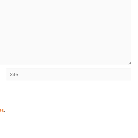
Site
es
.