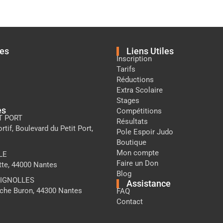
nes
Liens Utiles
Inscription
Tarifs
Réductions
Extra Scolaire
Stages
es
Compétitions
T PORT
Résultats
tif, Boulevard du Petit Port,
Pole Espoir Judo
s
Boutique
Mon compte
LE
Faire un Don
tte, 44000 Nantes
Blog
TIGNOLLES
Assistance
uche Buron, 44300 Nantes
FAQ
Contact