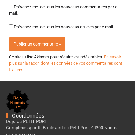
Prévenez-moi de tous les nouveaux commentaires par e-
mail.
Prévenez-moi de tous les nouveaux articles par e-mail.
Ce site utilise Akismet pour réduire les indésirables.
En savoir
plus sur la façon dont les données de vos commentaires sont
traitées
.
Pied
de
page
Dojo
Nantais
Coordonnées
Dojo du PETIT PORT
Complexe sportif, Boulevard du Petit Port, 44300 Nantes