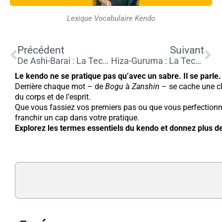
Lexique Vocabulaire Kendo
Précédent
Su
Précédent
Suivant
De Ashi-Barai : La Technique de Balayage du Pied Avancé au Judo
Hiza-Guruma : La Technique de Déséquilibre Parfaite au Judo
Le kendo ne se pratique pas qu’avec un sabre. Il se parle.
Derrière chaque mot – de
Bogu
à
Zanshin
– se cache une cl
du corps et de l’esprit.
Que vous fassiez vos premiers pas ou que vous perfectionnie
franchir un cap dans votre pratique.
Explorez les termes essentiels du kendo et donnez plus d