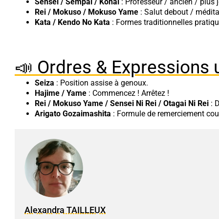
Sensei / Sempai / Kohai
: Professeur / ancien / plus 
Rei / Mokuso / Mokuso Yame
: Salut debout / médita
Kata / Kendo No Kata
: Formes traditionnelles prati
📣 Ordres & Expressions 
Seiza
: Position assise à genoux.
Hajime / Yame
: Commencez ! Arrêtez !
Rei / Mokuso Yame / Sensei Ni Rei / Otagai Ni Rei
: 
Arigato Gozaimashita
: Formule de remerciement cou
Alexandra TAILLEUX