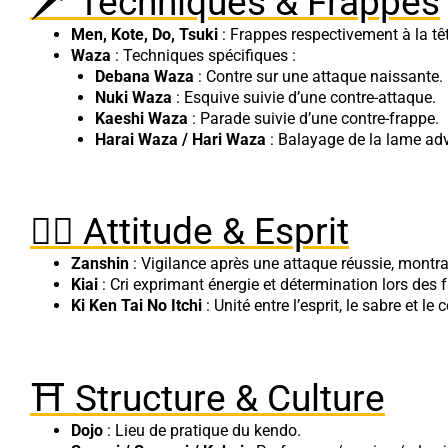
🗡️ Techniques & Frappes
Men, Kote, Do, Tsuki
: Frappes respectivement à la têt
Waza
: Techniques spécifiques :
Debana Waza
: Contre sur une attaque naissante.
Nuki Waza
: Esquive suivie d’une contre-attaque.
Kaeshi Waza
: Parade suivie d’une contre-frappe.
Harai Waza / Hari Waza
: Balayage de la lame adv
🧘‍♂️ Attitude & Esprit
Zanshin
: Vigilance après une attaque réussie, montra
Kiai
: Cri exprimant énergie et détermination lors des 
Ki Ken Tai No Itchi
: Unité entre l’esprit, le sabre et l
⛩️ Structure & Culture
Dojo
: Lieu de pratique du kendo.