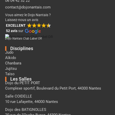
06 04 42 32 22
contact@dojonantais.com
Vous aimez le Dojo Nantais ?
Laissez-nous un avis
EXCELLENT
52 avis
sur
Dojo Nantais Club Label OR
Disciplines
Judo
Aïkido
Chanbara
Jujitsu
Taïso
Les Salles
Dojo du PETIT PORT
Complexe sportif, Boulevard du Petit Port, 44300 Nantes
Salle COIDELLE
10 rue Lafayette, 44000 Nantes
Dojo des BATIGNOLLES
20 rue de l’Ouche Buron, 44300 Nantes