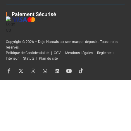
Paiement Sécurisé
Copyright © 2026 – Dojo Nantais est une marque déposée. Tous droits
réservés.
Politique de Confidentialité
|
CGV
|
Mentions Légales
|
Règlement
Intérieur
|
Statuts
|
Plan du site
F
X
I
W
L
Y
T
a
-
n
h
i
o
i
c
t
s
a
n
u
k
e
w
t
t
k
t
t
b
i
a
s
e
u
o
o
t
g
a
d
b
k
o
t
r
p
i
e
k
e
a
p
n
-
r
m
f