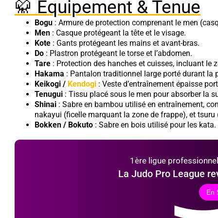
🥋 Équipement & Tenue
Bogu
: Armure de protection comprenant le men (casque
Men
: Casque protégeant la tête et le visage.
Kote
: Gants protégeant les mains et avant-bras.
Do
: Plastron protégeant le torse et l’abdomen.
Tare
: Protection des hanches et cuisses, incluant le 
Hakama
: Pantalon traditionnel large porté durant la 
Keikogi /
Kendogi
: Veste d’entraînement épaisse port
Tenugui
: Tissu placé sous le men pour absorber la su
Shinai
: Sabre en bambou utilisé en entraînement, co
nakayui (ficelle marquant la zone de frappe), et tsuru
Bokken / Bokuto
: Sabre en bois utilisé pour les kata.
1ère ligue professionnel
La Judo Pro League rev
En 