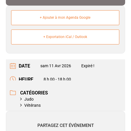
+ Ajouter à mon Agenda Google
+ Exportation iCal / Outlook
DATE
sam 11 Avr 2026
Expiré !
HEURE
8 h 00 - 18 h 00
CATÉGORIES
Judo
Vétérans
PARTAGEZ CET ÉVÉNEMENT