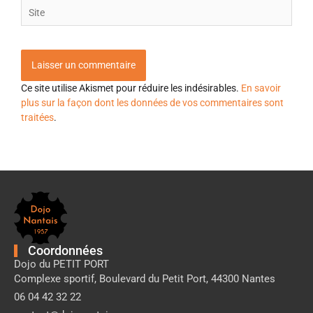
Site
Ce site utilise Akismet pour réduire les indésirables.
En savoir
plus sur la façon dont les données de vos commentaires sont
traitées
.
Pied
de
page
Dojo
Nantais
Coordonnées
Dojo du PETIT PORT
Complexe sportif, Boulevard du Petit Port, 44300 Nantes
06 04 42 32 22