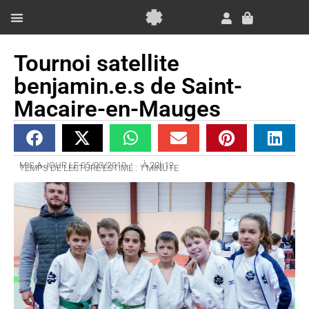
Aller
au
Panier
contenu
Essai Gratuit
Tournoi satellite
benjamin.e.s de Saint-
Macaire-en-Mauges
MIS A JOUR LE 05/03/2019
À
20h12
TEMPS DE LECTURE ESTIMÉ : 1 MINUTE