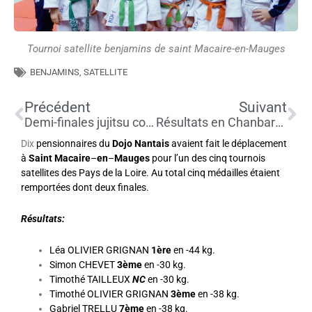
Tournoi satellite benjamins de saint Macaire-en-Mauges
BENJAMINS
,
SATELLITE
Précédent
Su
Précédent
Suivant
Demi-finales jujitsu combat/duo/ne waza cadet.te.s seniors d’Angers
Résultats en Chanbara des championnats de Bretagne
Dix
pensionnaires du
Dojo
Nantais
avaient fait le déplacement
à
Saint
Macaire
–
en
–
Mauges
pour l’un des cinq tournois
satellites des Pays de la Loire. Au total cinq médailles étaient
remportées dont deux finales.
Résultats:
Léa OLIVIER GRIGNAN
1ère
en -44 kg.
Simon CHEVET
3ème
en -30 kg.
Timothé TAILLEUX
NC
en -30 kg.
Timothé OLIVIER GRIGNAN
3ème
en -38 kg.
Gabriel TRELLU
7ème
en -38 kg.