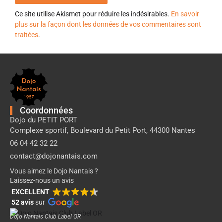
Ce site utilise Akismet pour réduire les indésirables.
En savoir
plus sur la façon dont les données de vos commentaires sont
traitées
.
Pied
de
page
Dojo
Nantais
Coordonnées
Dojo du PETIT PORT
Complexe sportif, Boulevard du Petit Port, 44300 Nantes
06 04 42 32 22
contact@dojonantais.com
Vous aimez le Dojo Nantais ?
Laissez-nous un avis
EXCELLENT
52 avis
sur
Dojo Nantais Club Label OR