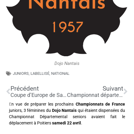
Dojo Nantais
JUNIORS
,
LABELLISÉ
,
NATIONAL
Précédent
Su
Précédent
Suivant
Coupe d’Europe de Saint-Pétersbourg
Championnat départemental seniors
E
n vue de préparer les prochains
Championnats de France
juniors, 3 féminines du
Dojo Nantais
qui étaient dispensées du
Championnat Départemental seniors avaient fait le
déplacement à Poitiers
samedi 22 avril
.