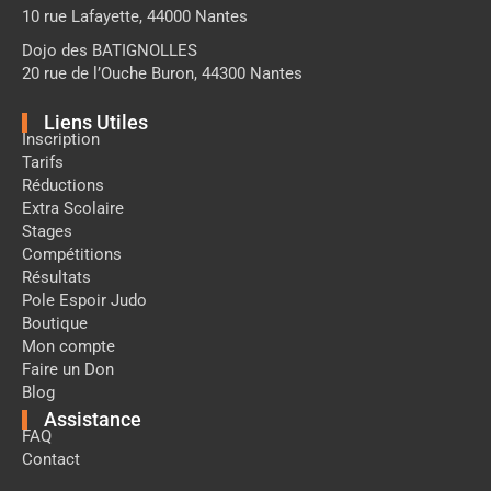
10 rue Lafayette, 44000 Nantes
Dojo des BATIGNOLLES
20 rue de l’Ouche Buron, 44300 Nantes
Liens Utiles
Inscription
Tarifs
Réductions
Extra Scolaire
Stages
Compétitions
Résultats
Pole Espoir Judo
Boutique
Mon compte
Faire un Don
Blog
Assistance
FAQ
Contact