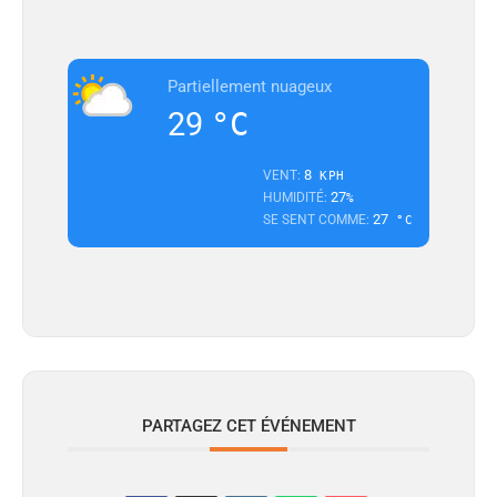
Partiellement nuageux
29
°C
8
VENT:
KPH
27
HUMIDITÉ:
%
27
SE SENT COMME:
°C
PARTAGEZ CET ÉVÉNEMENT