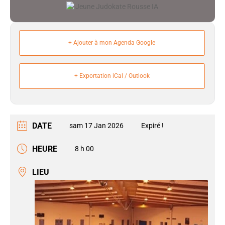
+ Ajouter à mon Agenda Google
+ Exportation iCal / Outlook
DATE
sam 17 Jan 2026
Expiré !
HEURE
8 h 00
LIEU