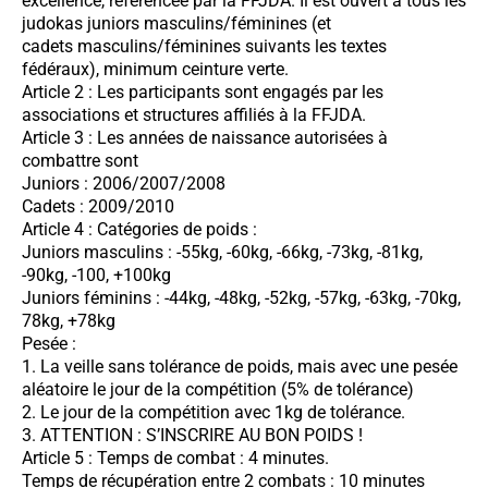
excellence, référencée par la FFJDA. Il est ouvert à tous les
judokas juniors masculins/féminines (et
cadets masculins/féminines suivants les textes
fédéraux), minimum ceinture verte.
Article 2 : Les participants sont engagés par les
associations et structures affiliés à la FFJDA.
Article 3 : Les années de naissance autorisées à
combattre sont
Juniors : 2006/2007/2008
Cadets : 2009/2010
Article 4 : Catégories de poids :
Juniors masculins : -55kg, -60kg, -66kg, -73kg, -81kg,
-90kg, -100, +100kg
Juniors féminins : -44kg, -48kg, -52kg, -57kg, -63kg, -70kg,
78kg, +78kg
Pesée :
1. La veille sans tolérance de poids, mais avec une pesée
aléatoire le jour de la compétition (5% de tolérance)
2. Le jour de la compétition avec 1kg de tolérance.
3. ATTENTION : S’INSCRIRE AU BON POIDS !
Article 5 : Temps de combat : 4 minutes.
Temps de récupération entre 2 combats : 10 minutes