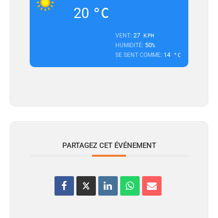
20
°C
27
VENT:
KPH
50
HUMIDITÉ:
%
14
SE SENT COMME:
°C
PARTAGEZ CET ÉVÉNEMENT