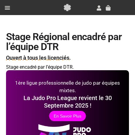
Aller
au
Panier
contenu
Essai Gratuit
Stage Régional encadré par
l’équipe DTR
Ouvert à tous les licenciés.
Stage encadré par l’équipe DTR.
1ère ligue professionnelle de judo par équipes
mixtes.
La Judo Pro League revient le 30
Septembre 2025 !
En Savoir Plus