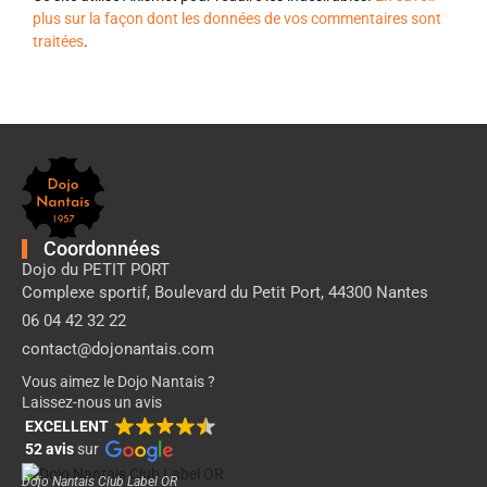
plus sur la façon dont les données de vos commentaires sont
traitées
.
Pied
de
page
Dojo
Nantais
Coordonnées
Dojo du PETIT PORT
Complexe sportif, Boulevard du Petit Port, 44300 Nantes
06 04 42 32 22
contact@dojonantais.com
Vous aimez le Dojo Nantais ?
Laissez-nous un avis
EXCELLENT
52 avis
sur
Dojo Nantais Club Label OR