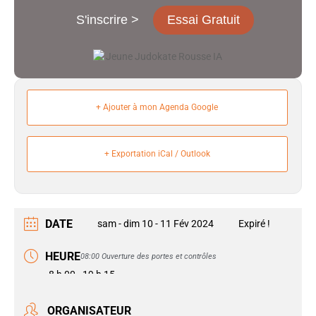
S'inscrire >
Essai Gratuit
+ Ajouter à mon Agenda Google
+ Exportation iCal / Outlook
DATE
sam - dim 10 - 11 Fév 2024
Expiré !
HEURE
08:00 Ouverture des portes et contrôles
8 h 00 - 19 h 15
ORGANISATEUR