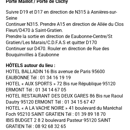
Porte Maillot / Porte de Clichy
Suivre D19 et D17 en direction de N315 à Asnières-sur-
Seine
Continuer N315. Prendre A15 en direction de Allée du Clos
Fleuri/D470 à Saint-Gratien.
Prendre la sortie en direction de Eaubonne-Centre/St
Gratien/Les Marais/C.D.F.A.S et quitter D170
Continuer sur D470. Rouler en direction de Rue des
Bouquinvilles à Eaubonne
HÔTELS autour du lieu :
HOTEL BALLADIN 16 Bis avenue de Paris 95600
EAUBONNE Tél : 01 34 16 19 19
HOTEL « AUX SPORTS » 72 Bis rue République 95120
ERMONT Tél : 01 34 14 67 05
HOTEL RESTAURANT DES DEUX GARES 86 Bis rue Raoul
Dautry 95120 ERMONT Tél : 01 34 15 67 47
HOTEL « A LA VACHE NOIRE » 41 boulevard du Maréchal
Foch 95210 SAINT GRATIEN Tél : 01 39 89 18 70
IBIS BUDGET 2 8 2 boulevard Pasteur 95120 SAINT
GRATIEN Tél : 08 92 68 32 65