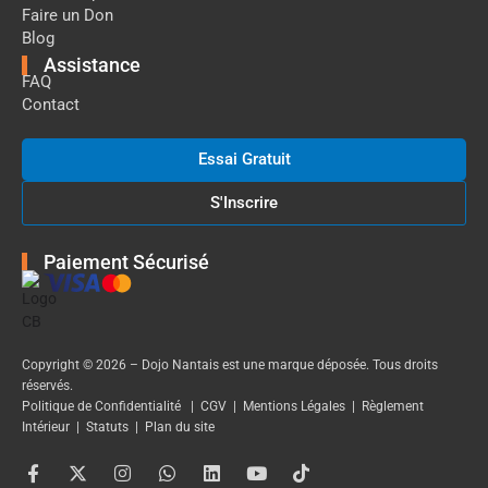
Faire un Don
Blog
Assistance
FAQ
Contact
Essai Gratuit
S'Inscrire
Paiement Sécurisé
Copyright © 2026 – Dojo Nantais est une marque déposée. Tous droits
réservés.
Politique de Confidentialité
|
CGV
|
Mentions Légales
|
Règlement
Intérieur
|
Statuts
|
Plan du site
F
X
I
W
L
Y
T
a
-
n
h
i
o
i