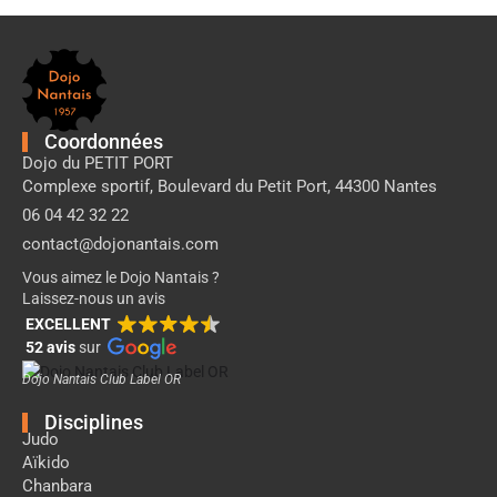
Pied
de
page
Dojo
Nantais
Coordonnées
Dojo du PETIT PORT
Complexe sportif, Boulevard du Petit Port, 44300 Nantes
06 04 42 32 22
contact@dojonantais.com
Vous aimez le Dojo Nantais ?
Laissez-nous un avis
EXCELLENT
52 avis
sur
Dojo Nantais Club Label OR
Disciplines
Judo
Aïkido
Chanbara