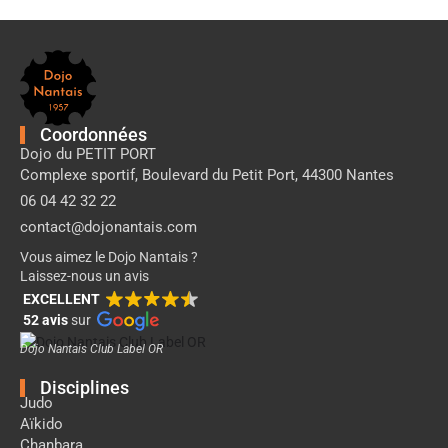
Pied
de
page
Dojo
Nantais
Coordonnées
Dojo du PETIT PORT
Complexe sportif, Boulevard du Petit Port, 44300 Nantes
06 04 42 32 22
contact@dojonantais.com
Vous aimez le Dojo Nantais ?
Laissez-nous un avis
EXCELLENT
52 avis
sur
Dojo Nantais Club Label OR
Disciplines
Judo
Aïkido
Chanbara