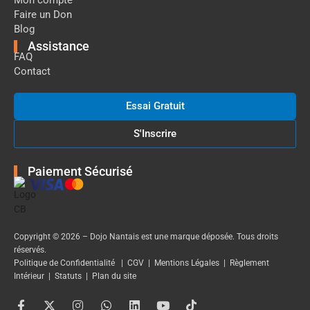
Faire un Don
Blog
Assistance
FAQ
Contact
Essai Gratuit
S'Inscrire
Paiement Sécurisé
Copyright © 2026 – Dojo Nantais est une marque déposée. Tous droits
réservés.
Politique de Confidentialité
|
CGV
|
Mentions Légales
|
Règlement
Intérieur
|
Statuts
|
Plan du site
F
X
I
W
L
Y
T