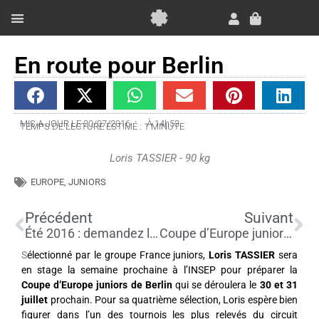
Aller
au
Panier
contenu
Essai Gratuit
En route pour Berlin
MIS A JOUR LE 20/07/2016
À
14h53
TEMPS DE LECTURE ESTIMÉ : 1 MINUTE
Loris TASSIER - 90 kg
EUROPE
,
JUNIORS
Précédent
Su
Précédent
Suivant
Été 2016 : demandez le programme
Coupe d’Europe juniors de Berlin
S
électionné par le groupe France juniors,
Loris TASSIER
sera
en stage la semaine prochaine à l’INSEP pour préparer la
Coupe d’Europe juniors de Berlin
qui se déroulera le
30 et 31
juillet
prochain. Pour sa quatrième sélection, Loris espère bien
figurer dans l’un des tournois les plus relevés du circuit