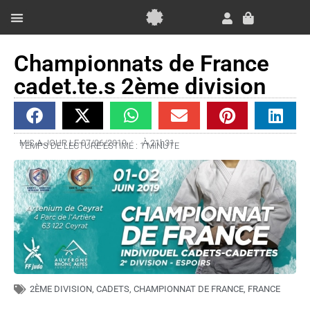
Aller
au
Panier
contenu
Essai Gratuit
Championnats de France
cadet.te.s 2ème division
MIS A JOUR LE 07/06/2019
À
21h31
TEMPS DE LECTURE ESTIMÉ : 1 MINUTE
2ÈME DIVISION
,
CADETS
,
CHAMPIONNAT DE FRANCE
,
FRANCE