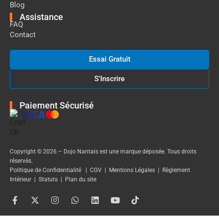
Blog
Assistance
FAQ
Contact
Essai Gratuit
S'Inscrire
Paiement Sécurisé
Copyright © 2026 – Dojo Nantais est une marque déposée. Tous droits
réservés.
Politique de Confidentialité
|
CGV
|
Mentions Légales
|
Règlement
Intérieur
|
Statuts
|
Plan du site
F
X
I
W
L
Y
T
a
-
n
h
i
o
i
c
t
s
a
n
u
k