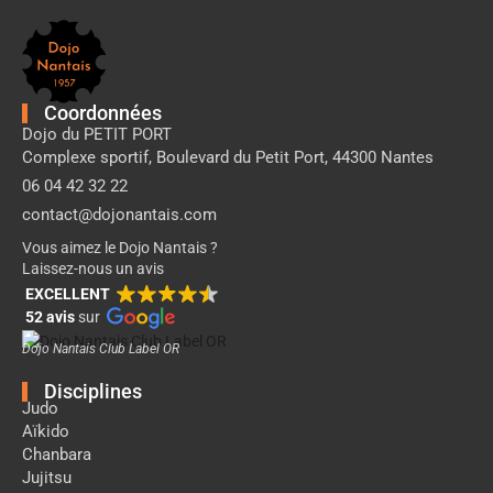
Pied
de
page
Dojo
Nantais
Coordonnées
Dojo du PETIT PORT
Complexe sportif, Boulevard du Petit Port, 44300 Nantes
06 04 42 32 22
contact@dojonantais.com
Vous aimez le Dojo Nantais ?
Laissez-nous un avis
EXCELLENT
52 avis
sur
Dojo Nantais Club Label OR
Disciplines
Judo
Aïkido
Chanbara
Jujitsu