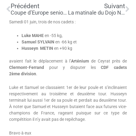
Précédent
Su
Précédent
Suivant
Coupe d’Europe seniors de CELJE Podcetrtek
La matinale du Dojo Nantais…
Samedi 01 juin, trois de nos cadets :
Luke MAHE
en -55 kg,
Samuel SYLVAIN
en -66 kg et
Husseyn METIN
en +90 kg
avaient fait le déplacement à l’
Arténium
de Ceyrat près de
Clermont-Ferrand
pour y disputer les
CDF cadets
2ème
division
.
Luke et Samuel se classaient 1er de leur poule et s’inclinaient
respectivement au troisième et deuxième tour. Husseyn
terminait lui aussi 1er de sa poule et perdait au deuxième tour.
À noter que Samuel et Husseyn butaient face aux futures vice-
champions de France, rageant puisque sur ce type de
compétition il n’y avait pas de repêchage.
Bravo à eux