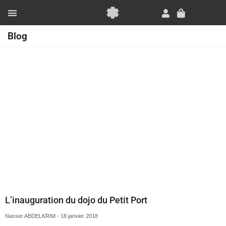
Aller
au
Panier
contenu
Essai Gratuit
Blog
Page
Page
Page
Page
Page
Page
Page
L’inauguration du dojo du Petit Port
Nasser ABDELKRIM
18 janvier 2018