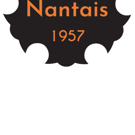
Championnat départemental par équipes de clubs
cadet.te.s et minimes
Jérôme TAILLEUX
15 octobre 2017