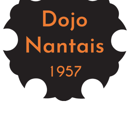
Coupe Paris-Kyoto seniors
Jérôme TAILLEUX
22 octobre 2017