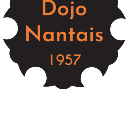
Tournoi Label A seniors de la Roche-sur-Yon
Nasser ABDELKRIM
9 octobre 2017