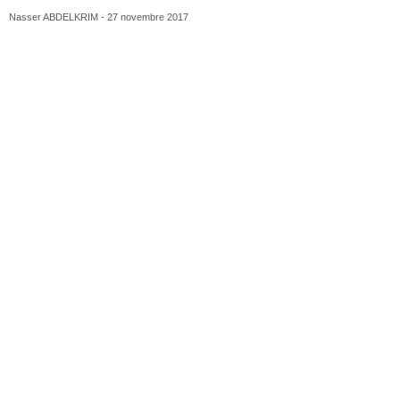
Inauguration du Dojo du Petit Port
Nasser ABDELKRIM
15 novembre 2017