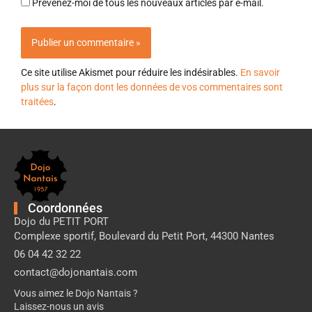
Prévenez-moi de tous les nouveaux articles par e-mail.
Ce site utilise Akismet pour réduire les indésirables.
En savoir
plus sur la façon dont les données de vos commentaires sont
traitées
.
Pied
de
page
Dojo
Nantais
Coordonnées
Dojo du PETIT PORT
Complexe sportif, Boulevard du Petit Port, 44300 Nantes
06 04 42 32 22
contact@dojonantais.com
Vous aimez le Dojo Nantais ?
Laissez-nous un avis