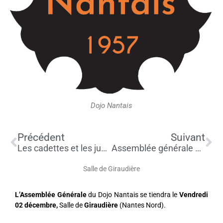
Dojo Nantais
Précédent
Su
Précédent
Suivant
Les cadettes et les juniors seront aux championnats de France par équipes
Assemblée générale – pas de judo
Salle de Giraudière
L’Assemblée Générale
du Dojo Nantais se tiendra le
Vendredi
02 décembre,
Salle de
Giraudière
(Nantes Nord).