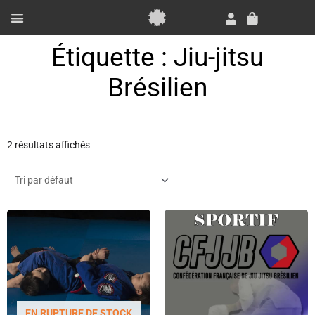
Aller
au
Panier
contenu
Essai Gratuit
Étiquette : Jiu-jitsu
Brésilien
2 résultats affichés
EN RUPTURE DE STOCK