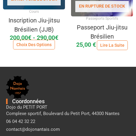
EN RUPTURE DE STOCK
Cours
Passeports Sportifs
Inscription Jiu-jitsu
Passeport Jiu-jitsu
Brésilien (JJB)
Brésilien
200,00€
- 290,00€
25,00
€
Choix Des Options
Lire La Suite
Pied
de
page
Dojo
Nantais
Coordonnées
Dojo du PETIT PORT
Complexe sportif, Boulevard du Petit Port, 44300 Nantes
06 04 42 32 22
contact@dojonantais.com