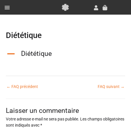
Aller
au
Panier
contenu
Essai Gratuit
Diététique
Diététique
A
←
FAQ précédent
FAQ suivant
→
Laisser un commentaire
Votre adresse e-mail ne sera pas publiée.
Les champs obligatoires
sont indiqués avec
*