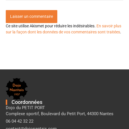
Ce site utilise Akismet pour réduire les indésirables.
En savoir plus
sur la façon dont les données de vos commentaires sont traitées
.
Pied
de
page
Dojo
Nantais
Coordonnées
Dojo du PETIT PORT
Complexe sportif, Boulevard du Petit Port, 44300 Nantes
06 04 42 32 22
contact@dojonantais.com