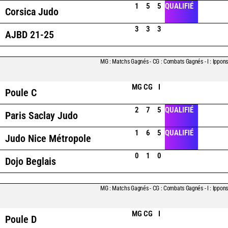
1
5
5
QUALIFIÉ
Corsica Judo
3
3
3
AJBD 21-25
MG : Matchs Gagnés - CG : Combats Gagnés - I : Ippons
MG
CG
I
Poule C
2
7
5
QUALIFIÉ
Paris Saclay Judo
1
6
5
QUALIFIÉ
Judo Nice Métropole
0
1
0
QUALIFIÉ
Dojo Beglais
MG : Matchs Gagnés - CG : Combats Gagnés - I : Ippons
MG
CG
I
Poule D