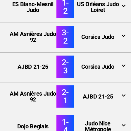
1-
ES Blanc-Mesnil
US Orléans Judo
2
Judo
Loiret
3-
AM Asnières Judo
Corsica Judo
2
92
2-
AJBD 21-25
Corsica Judo
3
2-
AM Asnières Judo
AJBD 21-25
1
92
1-
Judo Nice
Dojo Beglais
4
Métropole