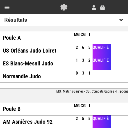
Aller
au
Panier
contenu
Essai Gratuit
Résultats
MG
CG
I
Poule A
2
6
5
QUALIFIÉ
US Orléans Judo Loiret
1
3
2
QUALIFIÉ
ES Blanc-Mesnil Judo
0
3
1
Normandie Judo
MG : Matchs Gagnés - CG : Combats Gagnés - I : Ippons
MG
CG
I
Poule B
2
5
5
QUALIFIÉ
AM Asnières Judo 92