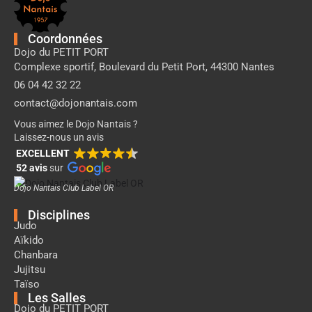
page
Dojo
Nantais
Coordonnées
Dojo du PETIT PORT
Complexe sportif, Boulevard du Petit Port, 44300 Nantes
06 04 42 32 22
contact@dojonantais.com
Vous aimez le Dojo Nantais ?
Laissez-nous un avis
EXCELLENT
52 avis
sur
Dojo Nantais Club Label OR
Disciplines
Judo
Aïkido
Chanbara
Jujitsu
Taïso
Les Salles
Dojo du PETIT PORT