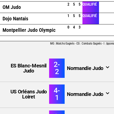
2
5
5
QUALIFIÉ
OM Judo
1
5
5
QUALIFIÉ
Dojo Nantais
0
4
3
QUALIFIÉ
Montpellier Judo Olympic
MG : Matchs Gagnés - CG : Combats Gagnés - I : Ippons
2-
ES Blanc-Mesnil
Normandie Judo
2
Judo
4-
US Orléans Judo
Normandie Judo
1
Loiret